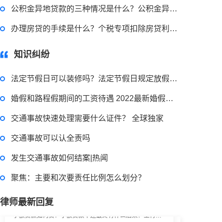
公积金异地贷款的三种情况是什么？公积金异地贷款是什么意思？
申请无抵押贷款的方式有哪些？北京企业无抵押贷款如何申请？
办理房贷的手续是什么？个税专项扣除房贷利息 房贷利息怎么算？
知识纠纷
2023-03-29 16:54:32
律师回答区
法定节假日可以装修吗？法定节假日规定放假天数是多少天？
婚假和路程假期间的工资待遇 2022最新婚假国家规定内容是什么？
小额担保贷款有什么用途？哪些项目属于微利项目？什么是小额担保贷款？
交通事故快速处理需要什么证件？ 全球独家
交通事故可以认全责吗
2023-03-29 16:54:32
发生交通事故如何结案|热闻
律师回答区
聚焦：主要和次要责任比例怎么划分？
小额贷款如何贷？小额贷款不还最终有什么后果？工行个人小额贷款的条件是什么？
律师最新回复