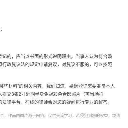
的；
。
登记的，应当以书面的形式说明理由。当事人认为符合婚
照行政复议法的规定申请复议，对复议不服的，可以按照
哪些材料”的相关内容，我们知道，婚姻登记需要准备本人
人提交3张2寸近期半身免冠彩色合影照片（可当场拍
的法律平台，在线的律师会对您的疑问进行专业的解答。
合，作品内图片源于网络。仅供交流学习，若侵犯到您的权益，烦请
离婚诉讼
起诉离婚
审理期限