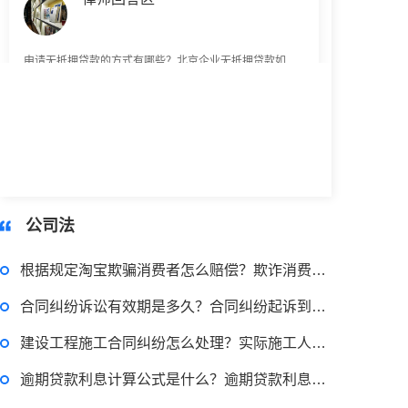
申请无抵押贷款的方式有哪些？北京企业无抵押贷款如何申请？
2023-03-29 16:54:32
律师回答区
小额担保贷款有什么用途？哪些项目属于微利项目？什么是小额担保贷款？
公司法
2023-03-29 16:54:32
根据规定淘宝欺骗消费者怎么赔偿？欺诈消费者行为是怎么判断的？
律师回答区
合同纠纷诉讼有效期是多久？合同纠纷起诉到开庭需要多久？
建设工程施工合同纠纷怎么处理？实际施工人如何追讨工程款？
小额贷款如何贷？小额贷款不还最终有什么后果？工行个人小额贷款的条件是什么？
逾期贷款利息计算公式是什么？逾期贷款利息怎么计算的？
2023-03-29 16:54:32