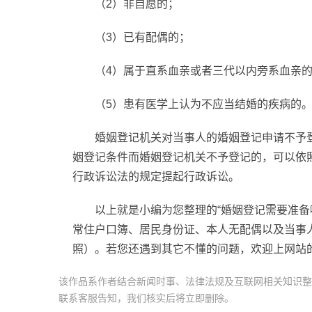
（2）非自愿的；
（3）已有配偶的；
（4）属于直系血亲或者三代以内旁系血亲
（5）患有医学上认为不应当结婚的疾病的
婚姻登记机关对当事人的婚姻登记申请不予
姻登记条件而婚姻登记机关不予登记的，可以依
行政诉讼法的规定提起行政诉讼。
以上就是小编为您整理的“婚姻登记需要准备
常住户口簿、居民身份证、本人无配偶以及当事
照）。若您还遇到其它不懂的问题，欢迎上网站
该作品系作者结合新闻时事、法律法规及互联网相关知识整
联系客服告知，我们核实后将立即删除。
标签：
离婚手续