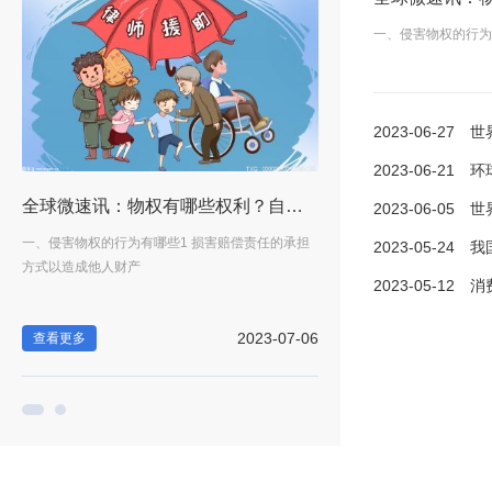
一、侵害物权的行为
2023-06-27
世界球精
2023-06-21
环球信息:
通事故理赔需要哪些材料？
全球微速讯：物权有哪些权利？自物权指的是什么呢？
2023-06-05
世界快报
状态
一、侵害物权的行为有哪些1 损害赔偿责任的承担
乱停车被刮是谁的责任?1 如
2023-05-24
我国的
方式以造成他人财产
下，与路旁的乱停车
2023-05-12
消费者权
-27
2023-07-06
查看更多
查看更多