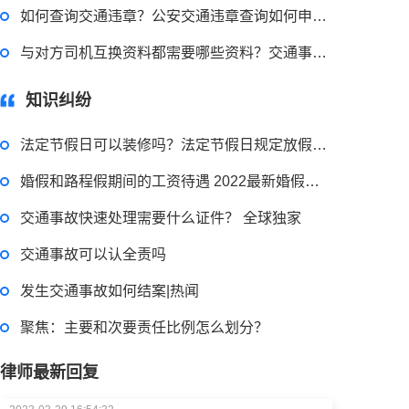
如何查询交通违章？公安交通违章查询如何申诉？
2023-03-29 16:54:32
与对方司机互换资料都需要哪些资料？交通事故快速处理需要哪几个步骤？
律师回答区
知识纠纷
法定节假日可以装修吗？法定节假日规定放假天数是多少天？
延长上班时间怎么算加班工资？加班费的计算基数是什么呢？
婚假和路程假期间的工资待遇 2022最新婚假国家规定内容是什么？
2023-03-29 16:54:32
交通事故快速处理需要什么证件？ 全球独家
律师回答区
交通事故可以认全责吗
发生交通事故如何结案|热闻
劳动仲裁都需要哪些证据？周末不加班用人单位扣工资怎么办？
聚焦：主要和次要责任比例怎么划分？
律师最新回复
2023-03-29 16:54:32