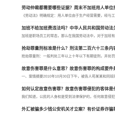
劳动仲裁都需要哪些证据？周末不加班用人单位
《劳动法》明确规定：用人单位由于生产经营需要，经与工会
加班不给加班费违法吗？中华人民共和国劳动法
加班是职场员工的常态，那么在我国劳动法中，对于加班有着
抢劫罪量刑标准是什么？刑法第二百六十三条内
抢劫罪量刑：一般判处三年以上十年以下有期徒刑，并处罚金
故意伤害罪是什么意思？故意伤害罪的构成要件
一、案情摘要2010年10月30日下午，被告人苟某某和同班同
如何认定故意伤害罪？故意伤害罪侵犯的客体是
我们知道，公民的人身权是受到法律保护的，任何故意侵犯他
外汇被骗多少钱公安机关才立案？有价证券诈骗