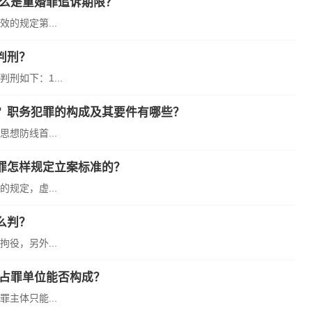
什么是重婚罪追诉期限？
的规定第...
判刑？
如下：1...
？职务犯罪的构成及其要件有哪些？
想防线首...
罪怎样规定立案标准的？
规定，虚...
么判？
役，另外...
侵占罪单位能否构成？
主体只能...