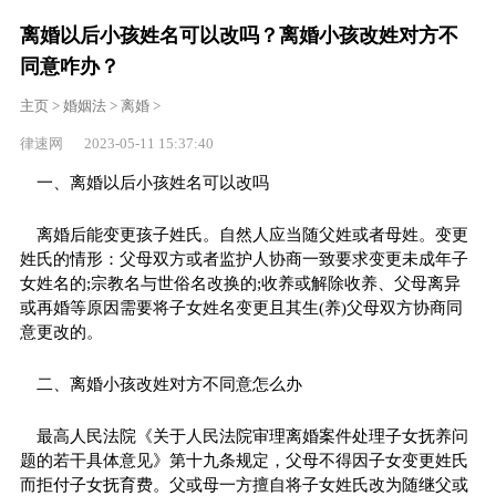
离婚以后小孩姓名可以改吗？离婚小孩改姓对方不
同意咋办？
主页
>
婚姻法
>
离婚
>
律速网 2023-05-11 15:37:40
一、离婚以后小孩姓名可以改吗
离婚后能变更孩子姓氏。自然人应当随父姓或者母姓。变更
姓氏的情形：父母双方或者监护人协商一致要求变更未成年子
女姓名的;宗教名与世俗名改换的;收养或解除收养、父母离异
或再婚等原因需要将子女姓名变更且其生(养)父母双方协商同
意更改的。
二、离婚小孩改姓对方不同意怎么办
最高人民法院《关于人民法院审理离婚案件处理子女抚养问
题的若干具体意见》第十九条规定，父母不得因子女变更姓氏
而拒付子女抚育费。父或母一方擅自将子女姓氏改为随继父或