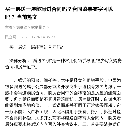
买一层送一层能写进合同吗？合同监事签字可以
吗？ 当前热文
主页
>
婚姻法
>
家庭暴力
>
民企网 2023-06-26 14:35:23
买一层送一层能写进合同吗?
法律分析：“赠送面积”是一种常用促销手段,但很少写入购房
合同和房产证中。
一、赠送的阳台、阁楼等，大多是楼盘的促销手段，但因为
很多赠送的属于公共部分或者开发商出于避税等方面考虑，一
般不会写进购房合同。购房合同中的面积指的是房屋的建筑面
积，但是赠送面积是不算进建筑面积，房屋拆迁时，自然也不
能得到相应的赔偿。二、赠送面积并不同于正常购买面积，它
一般不能计入产权面积，因此不能用于投资、抵押，拆迁时也
不会得到补偿。大多开发商不将赠送面积写入合同内，购房者
最好应要求将赠送内容写入补充协议中。三、首先要清楚赠送