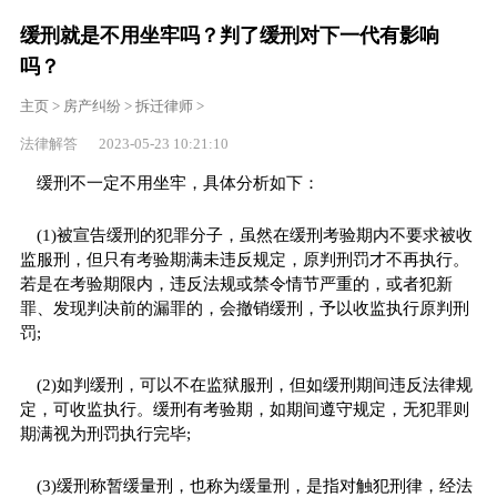
缓刑就是不用坐牢吗？判了缓刑对下一代有影响
吗？
主页
>
房产纠纷
>
拆迁律师
>
法律解答 2023-05-23 10:21:10
缓刑不一定不用坐牢，具体分析如下：
(1)被宣告缓刑的犯罪分子，虽然在缓刑考验期内不要求被收
监服刑，但只有考验期满未违反规定，原判刑罚才不再执行。
若是在考验期限内，违反法规或禁令情节严重的，或者犯新
罪、发现判决前的漏罪的，会撤销缓刑，予以收监执行原判刑
罚;
(2)如判缓刑，可以不在监狱服刑，但如缓刑期间违反法律规
定，可收监执行。缓刑有考验期，如期间遵守规定，无犯罪则
期满视为刑罚执行完毕;
(3)缓刑称暂缓量刑，也称为缓量刑，是指对触犯刑律，经法