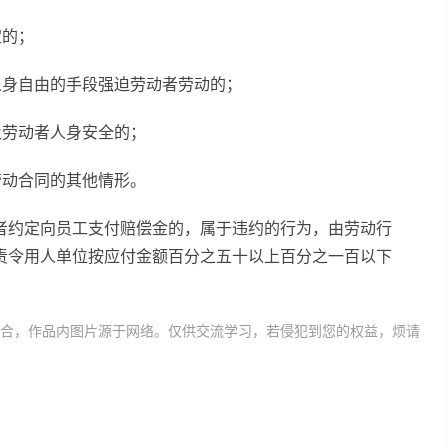
定的；
人身自由的手段强迫劳动者劳动的；
及劳动者人身安全的；
劳动合同的其他情形。
者约定向员工支付赔偿金的，属于违约的行为，由劳动行
责令用人单位按应付金额百分之五十以上百分之一百以下
合，作品内图片源于网络。仅供交流学习，若侵犯到您的权益，烦请
劳动关系的补偿金
解除劳动