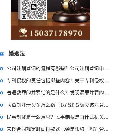
15037178970
婚姻法
公司注销登记的流程有哪些？公司注销登记申请书怎么写？
专利侵权的责任包括哪些内容？关于专利侵权的责任是什么？
2023-03-29 16:54:32
普通数罪的并罚指的是什么？发现漏罪并罚的方法是什么？
律师回答区
认缴制注册资金怎么缴（认缴出资额应该注意什么问题）
申请无抵押贷款的方式有哪些？北京企业无抵押贷款如何申请？
民事制裁是什么意思？民事制裁是由什么机关执行？
未按合同规定时间付款就已经是违约了吗？劳动合同期未满时候叫做解除合同吗？
2023-03-29 16:54:32