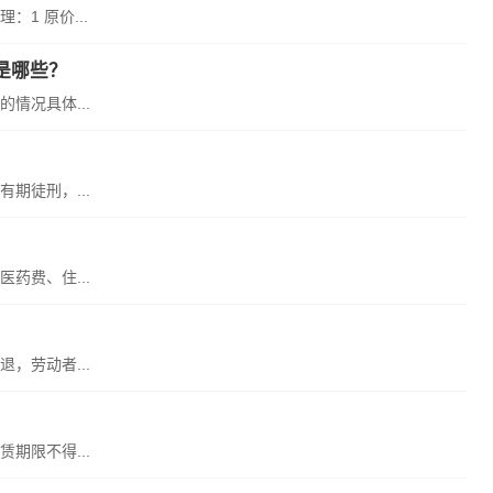
1 原价...
是哪些？
情况具体...
期徒刑，...
药费、住...
，劳动者...
期限不得...