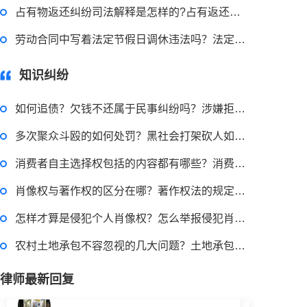
占有物返还纠纷司法解释是怎样的?占有返还请求权的条件是什么?
律师回答区
劳动合同中写着法定节假日调休违法吗？法定节假日包括双休日？法定节假日不放假算不算违法？
小额担保贷款有什么用途？哪些项目属于微利项目？什么是小额担保贷款？
知识纠纷
如何追债？欠钱不还属于民事纠纷吗？涉嫌拒不执行判决罪会被判刑吗？
2023-03-29 16:54:32
多次聚众斗殴的如何处罚？黑社会打架砍人如何处罚？以打架为生的多人组织是黑社会吗？
律师回答区
消费者自主选择权包括的内容都有哪些？消费者自主选择权保护的完善建议是什么？
肖像权与著作权的区分在哪？著作权法的规定有哪些？
小额贷款如何贷？小额贷款不还最终有什么后果？工行个人小额贷款的条件是什么？
怎样才算是侵犯个人肖像权？怎么举报侵犯肖像权的人？
2023-03-29 16:54:32
农村土地承包不容忽视的几大问题？土地承包引发的矛盾纠纷怎么解决？
律师回答区
律师最新回复