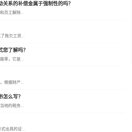
动关系的补偿金属于强制性的吗？
员工解除...
？
拖欠工资...
式您了解吗？
率，它是...
根据财产...
书怎么写？
地的税务...
出具的证...