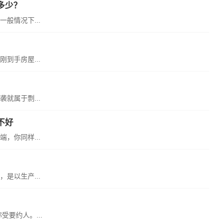
多少？
般情况下...
到手房屋...
就属于剽...
不好
，你同样...
是以生产...
要约人。...