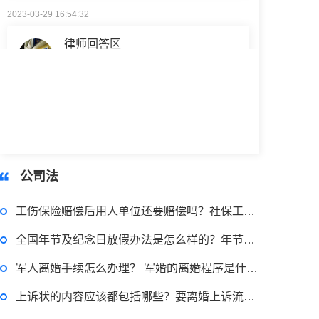
律师回答区
小额担保贷款有什么用途？哪些项目属于微利项目？什么是小额担保贷款？
2023-03-29 16:54:32
律师回答区
公司法
小额贷款如何贷？小额贷款不还最终有什么后果？工行个人小额贷款的条件是什么？
工伤保险赔偿后用人单位还要赔偿吗？社保工伤报销流程是什么？
2023-03-29 16:54:32
全国年节及纪念日放假办法是怎么样的？年节放假的法律依据是什么？
律师回答区
军人离婚手续怎么办理？ 军婚的离婚程序是什么？
上诉状的内容应该都包括哪些？要离婚上诉流程是怎么样的？
贷款需要什么条件？贷款买车与全款的区别是什么？贷款买车手续费一般是多少？